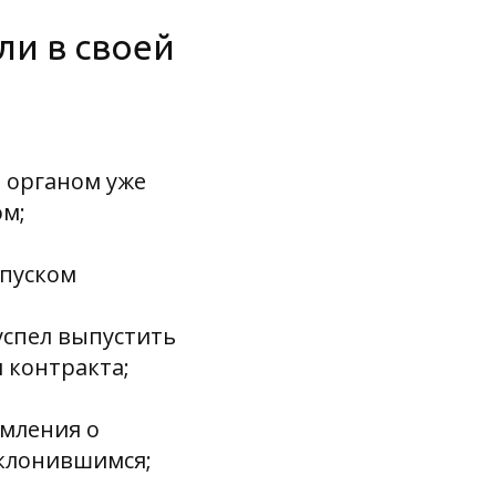
ли в своей
 органом уже
ом;
ыпуском
успел выпустить
 контракта;
омления о
уклонившимся;