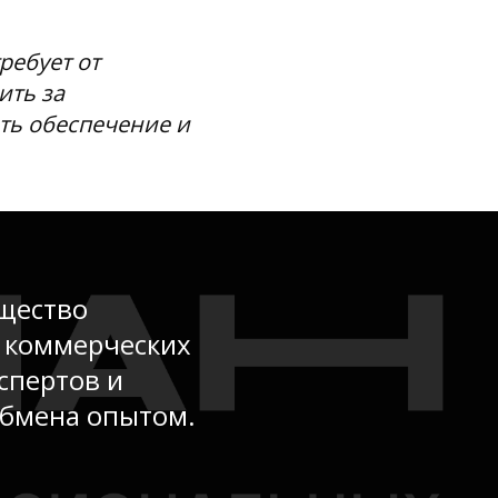
ребует от
ить за
ть обеспечение и
щество
и коммерческих
спертов и
обмена опытом.