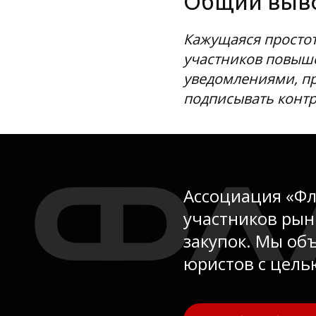
Общий выв
Кажущаяся простот
участников повыше
уведомлениями, пр
подписывать контр
Ассоциация «Фл
участников рын
закупок. Мы об
юристов с цель