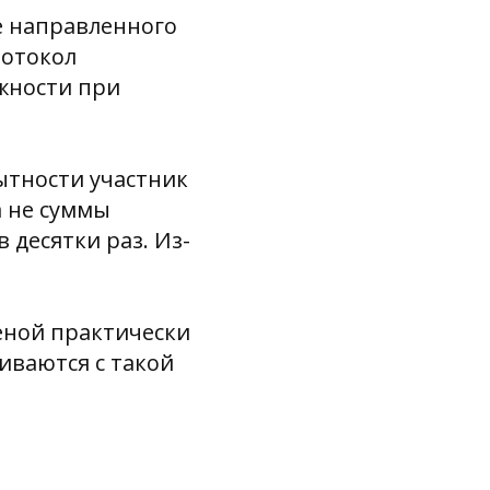
е направленного
ротокол
ожности при
ытности участник
а не суммы
десятки раз. Из-
ценой практически
иваются с такой