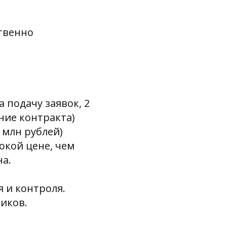
ственно
 подачу заявок, 2
ние контракта)
 млн рублей)
окой цене, чем
на.
 и контроля.
ников.