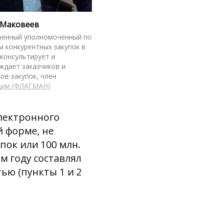
 Маковеев
енный уполномоченный по
м конкурентных закупок в
 консультирует и
ждает заказчиков и
ов закупок, член
ции {ФЛАГМАН}
лектронного
й форме, не
пок или 100 млн.
м году составлял
тью (пункты 1 и 2