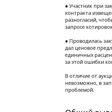
● Участник при з
контракта извещен
разногласий, чтоб
запросе котировок
● Проводилась за
дал ценовое пред
единичных расцено
за этой ошибки ко
В отличие от аукц
невозможно, в зап
проблемой.