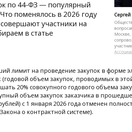
ок по 44-ФЗ — популярный
 Что поменялось в 2026 году
Сергей
 совершают участники на
Обществ
вопроса
бираем в статье
Москве,
сопрово
участник
Ассоциа
ший лимит на проведение закупок в форме э
 (годовой объем закупок, проводимых в это
ать 20% совокупного годового объема заку
купный объем закупок заказчика в прошедше
рублей) с 1 января 2026 года отменен полнос
 Закона о контрактной системе).